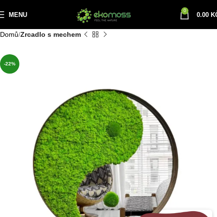
0
MENU
0.00
K
Domů
Zrcadlo s mechem
-22%