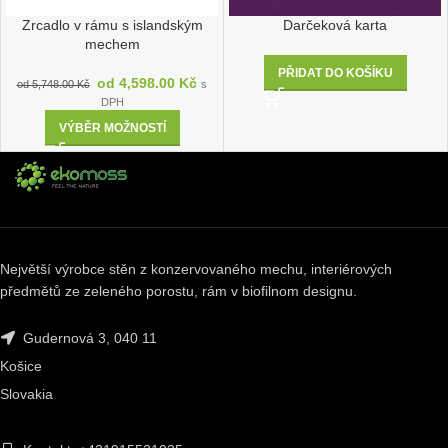
Zrcadlo v rámu s islandským
Darčeková karta
mechem
PŘIDAT DO KOŠÍKU
od
4,598.00
Kč
od
5,748.00
Kč
s
DPH
VÝBĚR MOŽNOSTÍ
Největší výrobce stěn z konzervovaného mechu, interiérových
předmětů ze zeleného porostu, rám v biofilnom designu.
Gudernová 3, 040 11
Košice
Slovakia