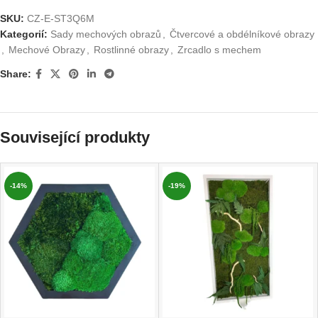
SKU:
CZ-E-ST3Q6M
Kategorií:
Sady mechových obrazů
,
Čtvercové a obdélníkové obrazy
,
Mechové Obrazy
,
Rostlinné obrazy
,
Zrcadlo s mechem
Share:
Související produkty
-14%
-19%