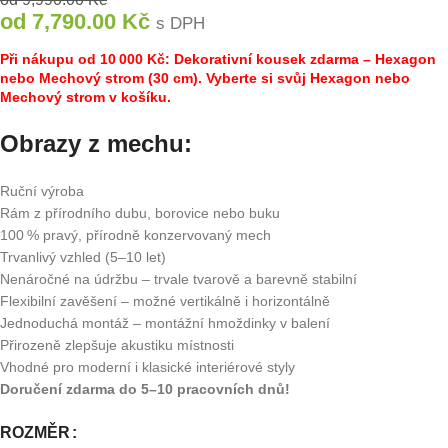
od
7,790.00
Kč
s DPH
Při nákupu od 10 000 Kč: Dekorativní kousek zdarma – Hexagon
nebo Mechový strom (30 cm). Vyberte si svůj Hexagon nebo
Mechový strom v košíku.
Obrazy z mechu:
Ruční výroba
Rám z přírodního dubu, borovice nebo buku
100 % pravý, přírodně konzervovaný mech
Trvanlivý vzhled (5–10 let)
Nenáročné na údržbu – trvale tvarově a barevně stabilní
Flexibilní zavěšení – možné vertikálně i horizontálně
Jednoduchá montáž – montážní hmoždinky v balení
Přirozeně zlepšuje akustiku místnosti
Vhodné pro moderní i klasické interiérové styly
Doručení zdarma do 5–10 pracovních dnů!
ROZMĚR