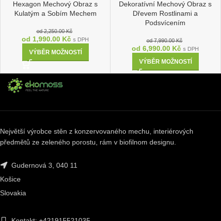
Hexagon Mechový Obraz s
Dekoratívní Mechový Obraz s
Kulatým a Sobím Mechem
Dřevem Rostlinami a
Podsvícením
od
2,250.00
Kč
od
1,990.00
Kč
s DPH
od
7,990.00
Kč
od
6,990.00
Kč
s DPH
VÝBĚR MOŽNOSTÍ
VÝBĚR MOŽNOSTÍ
Největší výrobce stěn z konzervovaného mechu, interiérových
předmětů ze zeleného porostu, rám v biofilnom designu.
Gudernová 3, 040 11
Košice
Slovakia
Kontakt: +421915521035