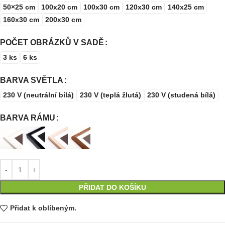
50×25 cm
100x20 cm
100x30 cm
120x30 cm
140x25 cm
160x30 cm
200x30 cm
POČET OBRÁZKŮ V SADĚ
3 ks
6 ks
BARVA SVĚTLA
230 V (neutrální bílá)
230 V (teplá žlutá)
230 V (studená bílá)
BARVA RÁMU
PŘIDAT DO KOŠÍKU
Přidat k oblíbeným.