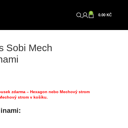
0
Obchod
0.00
KČ
s Sobi Mech
inami
 kousek zdarma – Hexagon nebo Mechový strom
 Mechový strom v košíku.
linami: