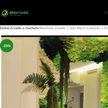
D
Domů
Zrcadlo s mechem
Mechové zrcadlo s Sobi Mech (Lišejník) a Ro
-25%