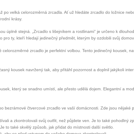
až po velká celorozměrná zrcadla. Ať už hledáte zrcadlo do ložnice neb
írodní krásy.
ou úplně stejná. „Zrcadlo s lišejníkem a rostlinami“ je určeno k dlou
 pro ty, kteří hledají jedinečný předmět, kterým by ozdobili svůj domov
elorozměrné zrcadlo je perfektní volbou. Tento jedinečný kousek, nav
sný kousek navržený tak, aby přitáhl pozornost a doplnil jakýkoli inter
 kousek, který se snadno umístí, ale přesto udělá dojem. Elegantní a m
bo bezrámové čtvercové zrcadlo ve vaší domácnosti. Zde jsou nějaké p
vali a zkontrolovali svůj outfit, než půjdete ven. Je to také pohodlný 
Je to také skvělý způsob, jak přidat do místnosti další světlo.
é, aby se před vstupem do vašeho domova zkontrolovali.