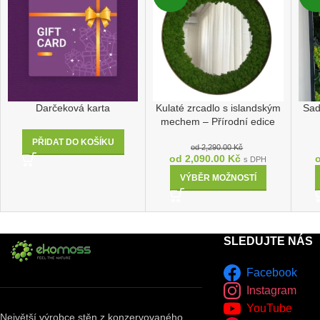
Darčeková karta
Kulaté zrcadlo s islandským
Sad
mechem – Přírodní edice
PŘIDAT DO KOŠÍKU
od
2,290.00
Kč
od
2,090.00
Kč
s DPH
VÝBĚR MOŽNOSTÍ
SLEDUJTE NÁS
Facebook
Instagram
YouTube
Největší výrobce stěn z konzervovaného