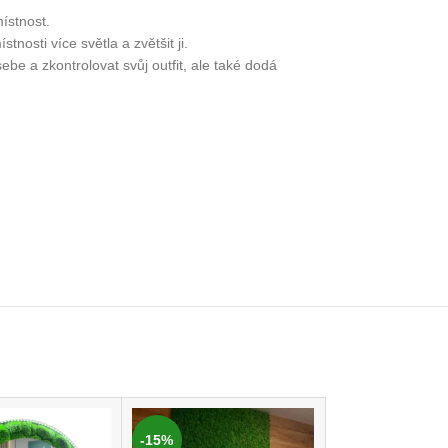
ístnost.
nosti více světla a zvětšit ji.
e a zkontrolovat svůj outfit, ale také dodá
-15%
-25%