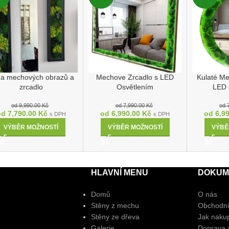
a mechových obrazů a
Mechove Zrcadlo s LED
Kulaté Me
zrcadlo
Osvětlením
LED 
od
9,990.00
Kč
od
7,990.00
Kč
od
od
7,790.00
Kč
od
6,990.00
Kč
od
6,9
s DPH
s DPH
VÝBĚR MOŽNOSTÍ
VÝBĚR MOŽNOSTÍ
VÝBĚ
HLAVNÍ MENU
DOKUM
Domů
O nás
Stěny z mechu
Obchodní
Stěny ze dřeva
Jak naku
Galerie
Doprava a