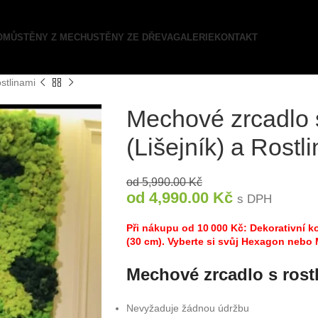
OMŮ
STĚNY Z MECHU
STĚNY ZE DŘEVA
GALERIE
KONTAKT
stlinami
Mechové zrcadlo 
(Lišejník) a Rostl
od
5,990.00
Kč
od
4,990.00
Kč
s DPH
Při nákupu od 10 000 Kč: Dekorativní
(30 cm). Vyberte si svůj Hexagon nebo
Mechové zrcadlo s rost
Nevyžaduje žádnou údržbu