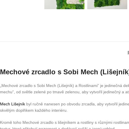
Mechové zrcadlo s Sobi Mech (Lišejník
„Mechové zrcadlo s Sobi Mech (Lišejník) a Rostlinami“ je jedinečná d
mechu“, od světle zelené po tmavě zelenou, aby vytvořil jedinečný a atr
Mech Lišejník
byl ručně nanesen po obvodu zrcadla, aby vytvořil jedine
skvělým doplňkem každého interiéru.
Kromě toho Mechové zrcadlo s lišejníkem a rostliny s různými rostlinam
textur, které přitahují pozornost a dodávají svěží a jasný vzhled.