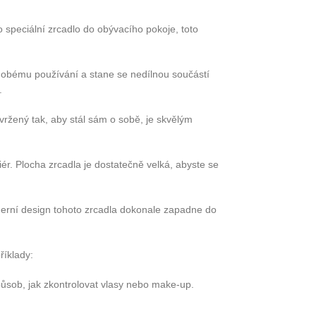
o speciální zrcadlo do obývacího pokoje, toto
hodobému používání a stane se nedílnou součástí
.
ržený tak, aby stál sám o sobě, je skvělým
iér. Plocha zrcadla je dostatečně velká, abyste se
oderní design tohoto zrcadla dokonale zapadne do
říklady:
způsob, jak zkontrolovat vlasy nebo make-up.