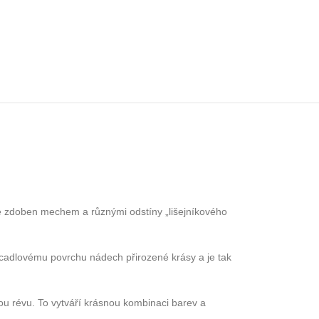
 je zdoben mechem a různými odstíny „lišejníkového
zrcadlovému povrchu nádech přirozené krásy a je tak
nou révu. To vytváří krásnou kombinaci barev a