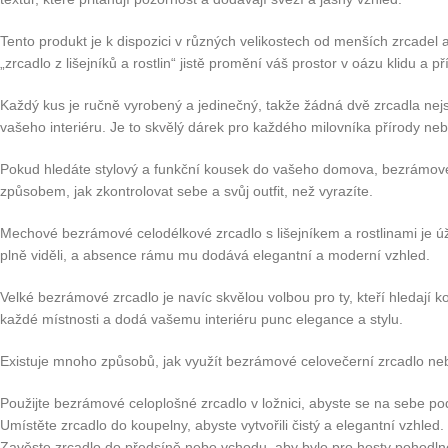
Tento produkt je k dispozici v různých velikostech od menších zrcadel 
„zrcadlo z lišejníků a rostlin“ jistě promění váš prostor v oázu klidu a př
Každý kus je ručně vyrobený a jedinečný, takže žádná dvě zrcadla nejs
vašeho interiéru. Je to skvělý dárek pro každého milovníka přírody nebo
Pokud hledáte stylový a funkční kousek do vašeho domova, bezrámové c
způsobem, jak zkontrolovat sebe a svůj outfit, než vyrazíte.
Mechové bezrámové celodélkové zrcadlo s lišejníkem a rostlinami je úža
plně viděli, a absence rámu mu dodává elegantní a moderní vzhled.
Velké bezrámové zrcadlo je navíc skvělou volbou pro ty, kteří hledají
každé místnosti a dodá vašemu interiéru punc elegance a stylu.
Existuje mnoho způsobů, jak využít bezrámové celovečerní zrcadlo ne
Použijte bezrámové celoplošné zrcadlo v ložnici, abyste se na sebe podí
Umístěte zrcadlo do koupelny, abyste vytvořili čistý a elegantní vzhled. 
Zavěste zrcadlo do předsíně nebo vchodu, aby bylo pro hosty pohodln