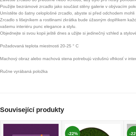
Použijte bezrámové zrcadlo jako součást stěny galerie v obývacím pokoj
Umístěte do šatny celoplošné zrcadlo, abyste si před odchodem mohli sna
Zrcadlo s lišejníkem a rostlinami zkrátka bude úžasným doplňkem každé
vašemu interiéru punc elegance a stylu.
Objednejte si svou kopii ještě dnes a užijte si jedinečný vzhled a styl
Požadovaná teplota miestnosti 20-25 ° C
Machový obraz alebo machová stena potrebujú vzdušnú vlhkosť v int
Ručne vyrábaná položka
Související produkty
-22%
-2