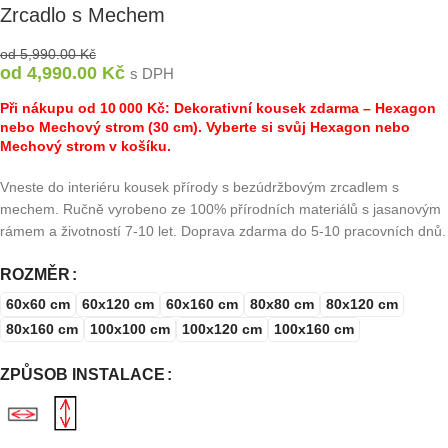
Zrcadlo s Mechem
od
5,990.00
Kč
od
4,990.00
Kč
s DPH
Při nákupu od 10 000 Kč: Dekorativní kousek zdarma – Hexagon
nebo Mechový strom (30 cm). Vyberte si svůj Hexagon nebo
Mechový strom v košíku.
Vneste do interiéru kousek přírody s bezúdržbovým zrcadlem s
mechem. Ručně vyrobeno ze 100% přírodních materiálů s jasanovým
rámem a životností 7-10 let. Doprava zdarma do 5-10 pracovních dnů.
ROZMĚR
60x60 cm
60x120 cm
60x160 cm
80x80 cm
80x120 cm
80x160 cm
100x100 cm
100x120 cm
100x160 cm
ZPŮSOB INSTALACE