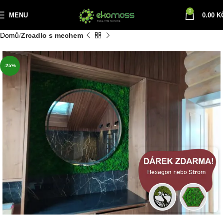
0
MENU
0.00
K
Domů
Zrcadlo s mechem
-25%