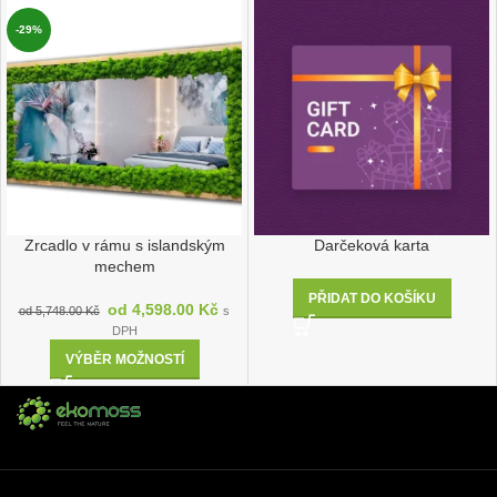
-29%
Zrcadlo v rámu s islandským
Darčeková karta
mechem
PŘIDAT DO KOŠÍKU
od
4,598.00
Kč
od
5,748.00
Kč
s
DPH
VÝBĚR MOŽNOSTÍ