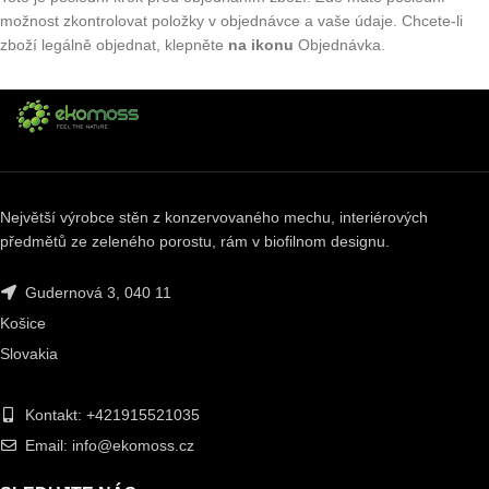
možnost zkontrolovat položky v objednávce a vaše údaje. Chcete-li
zboží legálně objednat, klepněte
na ikonu
Objednávka.
Největší výrobce stěn z konzervovaného mechu, interiérových
předmětů ze zeleného porostu, rám v biofilnom designu.
Gudernová 3, 040 11
Košice
Slovakia
Kontakt: +421915521035
Email: info@ekomoss.cz