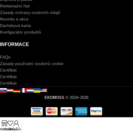
Reklamační řád
Zásady ochrany osobních údajů
Novinky a akce
Darčeková karta
Konfigurátor produktů
INFORMACE
FAQs
Zásady používání souborů cookie
Certifikát
Certifikát
Certifikát
EKOMOSS
© 2019–2026
Obchod
Oblíbené.
Můj účet