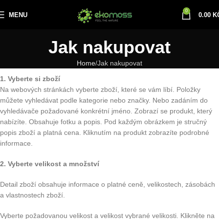
0
MENU
0.00
K
Jak nakupovat
Home
Jak nakupovat
1. Vyberte si zboží
Na webových stránkách vyberte zboží, které se vám líbí. Položky
můžete vyhledávat podle kategorie nebo značky. Nebo zadáním do
vyhledávače požadované konkrétní jméno. Zobrazí se produkt, který
nabízíte. Obsahuje fotku a popis. Pod každým obrázkem je stručný
popis zboží a platná cena. Kliknutím na produkt zobrazíte podrobné
informace.
2. Vyberte velikost a množství
Detail zboží obsahuje informace o platné ceně, velikostech, zásobách
a vlastnostech zboží.
Vyberte požadovanou velikost a velikost vybrané velikosti. Klikněte na