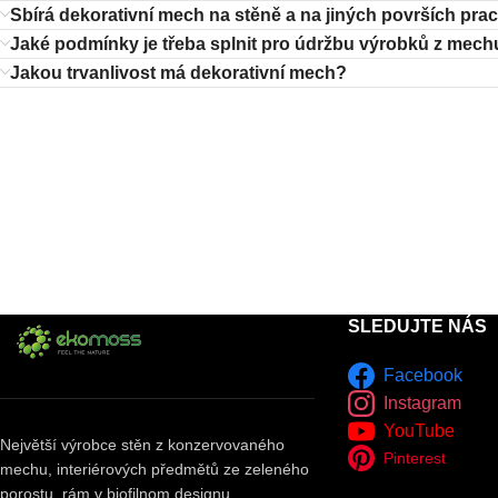
Sbírá dekorativní mech na stěně a na jiných površích pra
Jaké podmínky je třeba splnit pro údržbu výrobků z mec
Jakou trvanlivost má dekorativní mech?
SLEDUJTE NÁS
Facebook
Instagram
YouTube
Největší výrobce stěn z konzervovaného
Pinterest
mechu, interiérových předmětů ze zeleného
porostu, rám v biofilnom designu.