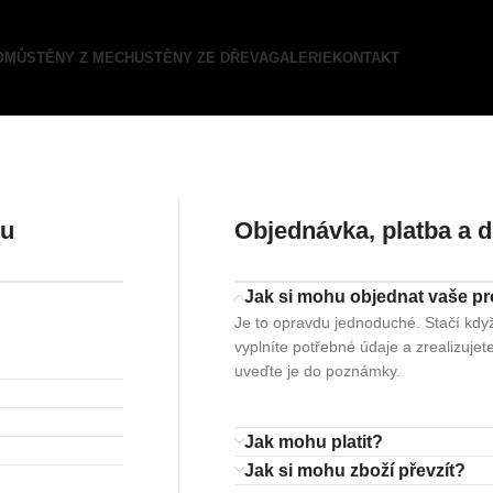
OMŮ
STĚNY Z MECHU
STĚNY ZE DŘEVA
GALERIE
KONTAKT
hu
Objednávka, platba a 
Jak si mohu objednat vaše p
Je to opravdu jednoduché. Stačí kdy
vyplníte potřebné údaje a zrealizuje
uveďte je do poznámky.
Jak mohu platit?
Jak si mohu zboží převzít?