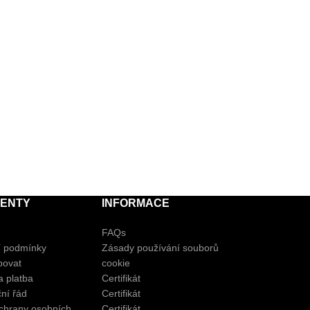
ENTY
INFORMACE
FAQs
 podmínky
Zásady používání souborů
povat
cookie
 platba
Certifikát
ní řád
Certifikát
chrany osobních
Certifikát