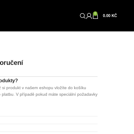
0
Obchod
0.00
KČ
doručení
rodukty?
ž si produkt v našem eshopu vložíte do košíku
te platbu. V případě pokud máte speciální požadavky