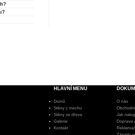
ch?
hu?
HLAVNÍ MENU
DOKUM
Domů
O nás
Stěny z mechu
Obchodní
Stěny ze dřeva
Jak naku
Galerie
Doprava a
Kontakt
Reklamač
Zásady o