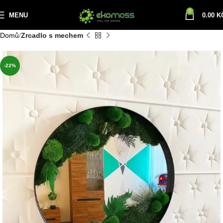
0
MENU
0.00
K
Domů
Zrcadlo s mechem
-22%