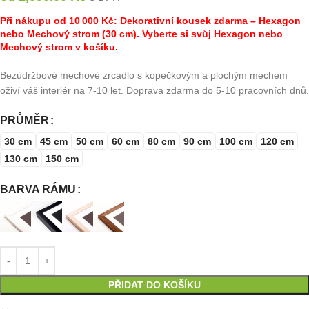
Při nákupu od 10 000 Kč: Dekorativní kousek zdarma – Hexagon
nebo Mechový strom (30 cm). Vyberte si svůj Hexagon nebo
Mechový strom v košíku.
Bezúdržbové mechové zrcadlo s kopečkovým a plochým mechem
oživí váš interiér na 7-10 let. Doprava zdarma do 5-10 pracovních dnů.
PRŮMĚR
30 cm
45 cm
50 cm
60 cm
80 cm
90 cm
100 cm
120 cm
130 cm
150 cm
BARVA RÁMU
PŘIDAT DO KOŠÍKU