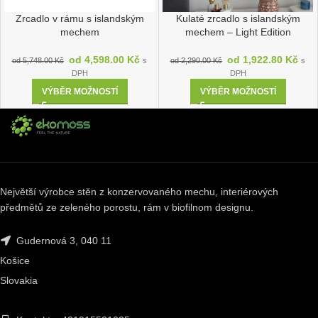
Zrcadlo v rámu s islandským
Kulaté zrcadlo s islandským
mechem
mechem – Light Edition
od
4,598.00
Kč
od
1,922.80
Kč
od
5,748.00
Kč
s
od
2,290.00
Kč
s
DPH
DPH
VÝBĚR MOŽNOSTÍ
VÝBĚR MOŽNOSTÍ
Největší výrobce stěn z konzervovaného mechu, interiérových
předmětů ze zeleného porostu, rám v biofilnom designu.
Gudernová 3, 040 11
Košice
Slovakia