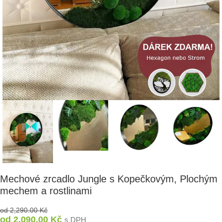
Mechové zrcadlo Jungle s Kopečkovým, Plochým
mechem a rostlinami
od
2,290.00
Kč
od
2,090.00
Kč
s DPH