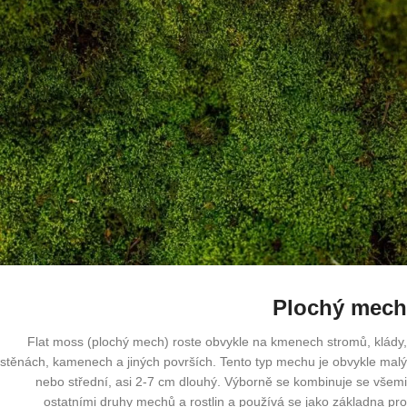
Plochý mech
Flat moss (plochý mech) roste obvykle na kmenech stromů, klády,
stěnách, kamenech a jiných površích. Tento typ mechu je obvykle malý
nebo střední, asi 2-7 cm dlouhý. Výborně se kombinuje se všemi
ostatními druhy mechů a rostlin a používá se jako základna pro