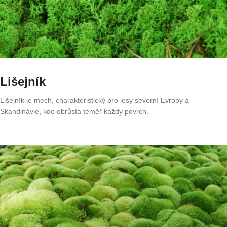
Lišejník
Lišejník je mech, charakteristický pro lesy severní Evropy a
Skandinávie, kde obrůstá téměř každy povrch.