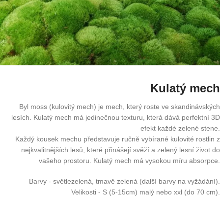
Kulatý mech
Byl moss (kulovitý mech) je mech, který roste ve skandinávských
lesích. Kulatý mech má jedinečnou texturu, která dává perfektní 3D
efekt každé zelené stene.
Každý kousek mechu představuje ručně vybírané kulovité rostlin z
nejkvalitnějších lesů, které přinášejí svěží a zelený lesní život do
vašeho prostoru. Kulatý mech má vysokou míru absorpce.
Barvy - světlezelená, tmavě zelená (další barvy na vyžádání).
Velikosti - S (5-15cm) malý nebo xxl (do 70 cm).