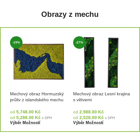
Obrazy z mechu
-19%
-27%
Mechový obraz Hormuzský
Mechový obraz Lesní krajina
M
průliv z islandského mechu
s větvemi
d
od
5,748.00
Kč
od
2,988.00
Kč
o
od
5,288.00
Kč
od
2,528.00
Kč
o
s DPH
s DPH
Výběr Možností
Výběr Možností
V