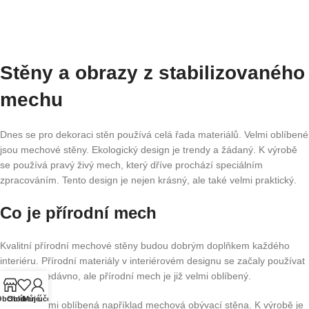
Stěny a obrazy z stabilizovaného
mechu
Dnes se pro dekoraci stěn používá celá řada materiálů. Velmi oblíbené
jsou mechové stěny. Ekologický design je trendy a žádaný. K výrobě
se používá pravý živý mech, který dříve prochází speciálním
zpracováním. Tento design je nejen krásný, ale také velmi praktický.
Co je přírodní mech
Kvalitní přírodní mechové stěny budou dobrým doplňkem každého
interiéru. Přírodní materiály v interiérovém designu se začaly používat
relativně nedávno, ale přírodní mech je již velmi oblíbený.
Obchod
Oblíbené.
Můj účet
Dnes je velmi oblíbená například mechová obývací stěna. K výrobě je