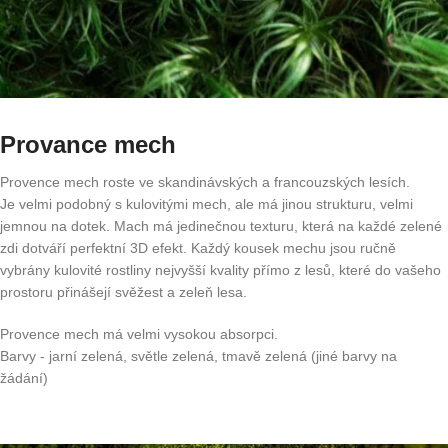
Provance mech
Provence mech roste ve skandinávských a francouzských lesích.
Je velmi podobný s kulovitými mech, ale má jinou strukturu, velmi
jemnou na dotek. Mach má jedinečnou texturu, která na každé zelené
zdi dotváří perfektní 3D efekt. Každý kousek mechu jsou ručně
vybrány kulovité rostliny nejvyšší kvality přímo z lesů, které do vašeho
prostoru přinášejí svěžest a zeleň lesa.
Provence mech má velmi vysokou absorpci.
Barvy - jarní zelená, světle zelená, tmavě zelená (jiné barvy na
žádání)