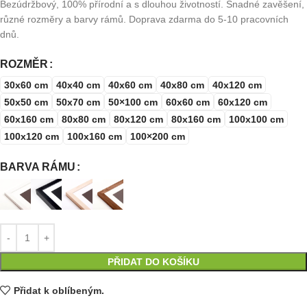
Bezúdržbový, 100% přírodní a s dlouhou životností. Snadné zavěšení,
různé rozměry a barvy rámů. Doprava zdarma do 5-10 pracovních
dnů.
ROZMĚR
30x60 cm
40x40 cm
40x60 cm
40x80 cm
40x120 cm
50x50 cm
50x70 cm
50×100 cm
60x60 cm
60x120 cm
60x160 cm
80x80 cm
80x120 cm
80x160 cm
100x100 cm
100x120 cm
100x160 cm
100×200 cm
BARVA RÁMU
PŘIDAT DO KOŠÍKU
Přidat k oblíbeným.