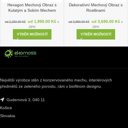
Hexagon Mechový Obraz s
Dekoratívní Mechový Obraz s
Kulatým a Sobím Mechem
Rostlinami
od
1,990.00
Kč
od
3,690.00
Kč
od
2,250.00
Kč
s
od
3,990.00
Kč
s
DPH
DPH
VÝBĚR MOŽNOSTÍ
VÝBĚR MOŽNOSTÍ
Největší výrobce stěn z konzervovaného mechu, interiérových
předmětů ze zeleného porostu, rám v biofilnom designu.
Gudernová 3, 040 11
Košice
Slovakia