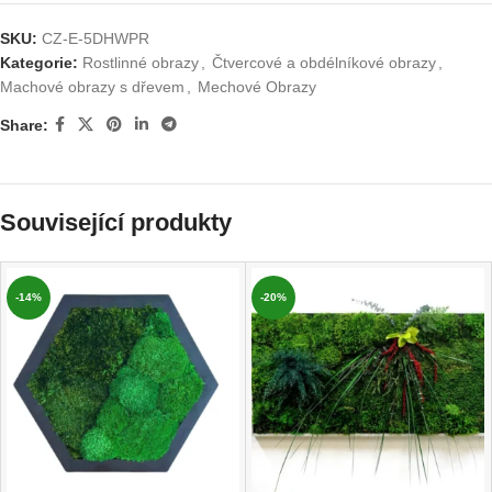
SKU:
CZ-E-5DHWPR
Kategorie:
Rostlinné obrazy
,
Čtvercové a obdélníkové obrazy
,
Machové obrazy s dřevem
,
Mechové Obrazy
Share:
Související produkty
-14%
-20%