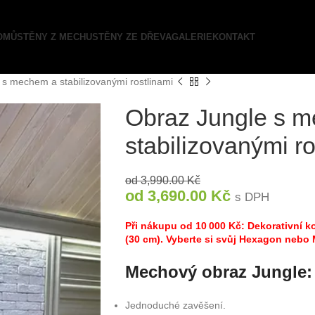
OMŮ
STĚNY Z MECHU
STĚNY ZE DŘEVA
GALERIE
KONTAKT
 s mechem a stabilizovanými rostlinami
Obraz Jungle s 
stabilizovanými ro
od
3,990.00
Kč
od
3,690.00
Kč
s DPH
Při nákupu od 10 000 Kč: Dekorativní
(30 cm). Vyberte si svůj Hexagon nebo
Mechový obraz Jungle:
Jednoduché zavěšení.