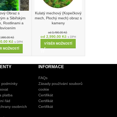
ový Obraz s
Kulatý mechový (Kopečkový
Kulatý obraz mi
ým a Sibiřským
mech, Plochý mech) obraz s
naplaveným 
 Rostlinami a
kameny
dsvícením
od
3,490.00
od
2,990.00
od
3,490.00
Kč
od
2,990.00
Kč
s DPH
7,990.00
Kč
VÝBĚR MOŽ
90.00
Kč
s DPH
VÝBĚR MOŽNOSTÍ
R MOŽNOSTÍ
ENTY
INFORMACE
FAQs
 podmínky
Zásady používání souborů
povat
cookie
 platba
Certifikát
ní řád
Certifikát
chrany osobních
Certifikát