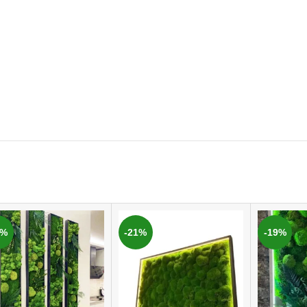
3%
-21%
-19%