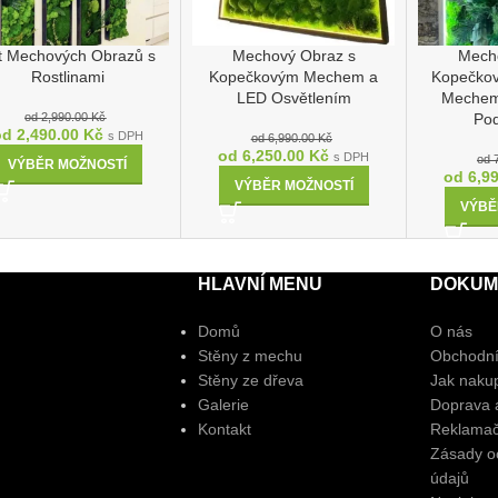
t Mechových Obrazů s
Mechový Obraz s
Mech
Rostlinami
Kopečkovým Mechem a
Kopečkov
LED Osvětlením
Mechem,
od
2,990.00
Kč
Po
od
2,490.00
Kč
s DPH
od
6,990.00
Kč
od
6,250.00
Kč
s DPH
od
VÝBĚR MOŽNOSTÍ
od
6,9
VÝBĚR MOŽNOSTÍ
VÝBĚ
HLAVNÍ MENU
DOKUM
Domů
O nás
Stěny z mechu
Obchodní
Stěny ze dřeva
Jak naku
Galerie
Doprava a
Kontakt
Reklamač
Zásady o
údajů