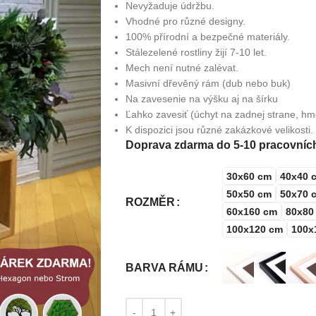
Nevyžaduje údržbu.
Vhodné pro různé designy.
100% přírodní a bezpečné materiály.
Stálezelené rostliny žijí 7-10 let.
Mech není nutné zalévat.
Masivní dřevěný rám (dub nebo buk)
Na zavesenie na výšku aj na šírku
Ľahko zavesiť (úchyt na zadnej strane, hm
K dispozici jsou různé zakázkové velikosti.
Doprava zdarma do 5-10 pracovníc
30x60 cm
40x40 
50x50 cm
50x70 
ROZMĚR
60x160 cm
80x80
100x120 cm
100x
BARVA RÁMU