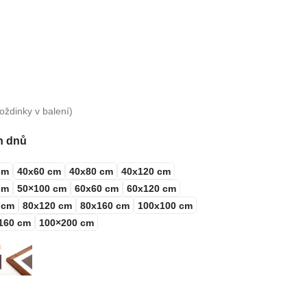
oždinky v balení)
h dnů
cm
40x60 cm
40x80 cm
40x120 cm
cm
50×100 cm
60x60 cm
60x120 cm
 cm
80x120 cm
80x160 cm
100x100 cm
160 cm
100×200 cm