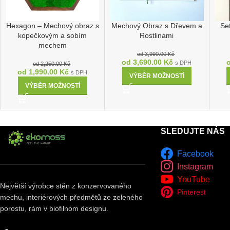
Hexagon – Mechový obraz s
Mechový Obraz s Dřevem a
Se
kopečkovým a sobím
Rostlinami
mechem
od
3,990.00
Kč
od
3,690.00
Kč
s DPH
od
2,250.00
Kč
od
1,990.00
Kč
s DPH
VÝBĚR MOŽNOSTÍ
VÝBĚR MOŽNOSTÍ
SLEDUJTE NÁS
Facebook
Instagram
YouTube
Největší výrobce stěn z konzervovaného
Pinterest
mechu, interiérových předmětů ze zeleného
porostu, rám v biofilnom designu.