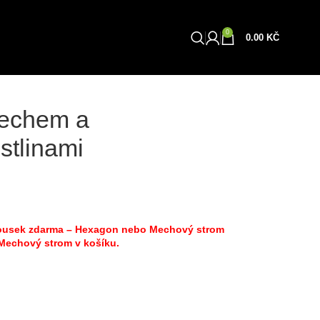
0
Obchod
0.00
KČ
mechem a
stlinami
 kousek zdarma – Hexagon nebo Mechový strom
 Mechový strom v košíku.