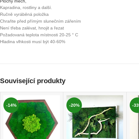
Plochý mech,
Kapradina, rostliny a další.
Ručně vyráběná položka
Chraňte před přímým slunečním zářením
Není třeba zalévat, hnojit a řezat
Požadovaná teplota místnosti 20-25 ° C
Hladina vlhkosti musí být 40-60%
Související produkty
-14%
-20%
-3