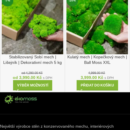
-7%
-20%
Stabilizovaný Sobí mech |
Kulatý mech | Kopečkový mech |
Lišejník | Dekorativní mech 5 kg
Ball Moss XXL
od
4,290.00
Kč
4,999.00
Kč
od
3,990.00
Kč
3,999.00
Kč
s DPH
s DPH
VÝBĚR MOŽNOSTÍ
PŘIDAT DO KOŠÍKU
Největší výrobce stěn z konzervovaného mechu, interiérových