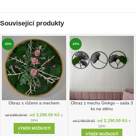
Související produkty
-20%
-20%
Obraz s růžemi a mechem
Obraz z mechu Ginkgo – sada 3
ks na stěnu
od
3,290.00
Kč
od
3,990.00
Kč
s
od
2,190.00
Kč
DPH
od
2,490.00
Kč
s
DPH
VÝBĚR MOŽNOSTÍ
VÝBĚR MOŽNOSTÍ