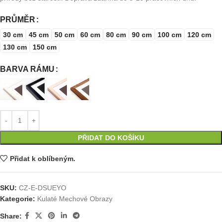
PRŮMĚR
30 cm
45 cm
50 cm
60 cm
80 cm
90 cm
100 cm
120 cm
130 cm
150 cm
BARVA RÁMU
PŘIDAT DO KOŠÍKU
Přidat k oblíbeným.
SKU:
CZ-E-DSUEYO
Kategorie:
Kulaté Mechové Obrazy
Share: