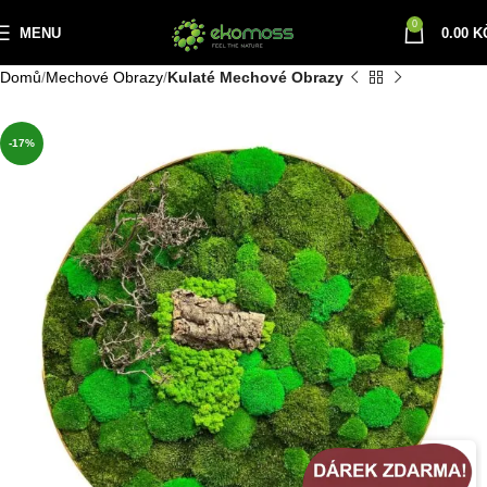
0
MENU
0.00
K
Domů
Mechové Obrazy
Kulaté Mechové Obrazy
-17%