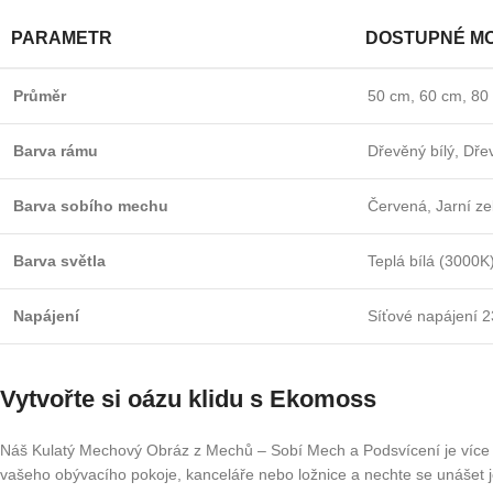
PARAMETR
DOSTUPNÉ MO
Průměr
50 cm, 60 cm, 80
Barva rámu
Dřevěný bílý, Dř
Barva sobího mechu
Červená, Jarní ze
Barva světla
Teplá bílá (3000K
Napájení
Síťové napájení 2
Vytvořte si oázu klidu s Ekomoss
Náš Kulatý Mechový Obráz z Mechů – Sobí Mech a Podsvícení je více ne
vašeho obývacího pokoje, kanceláře nebo ložnice a nechte se unášet je