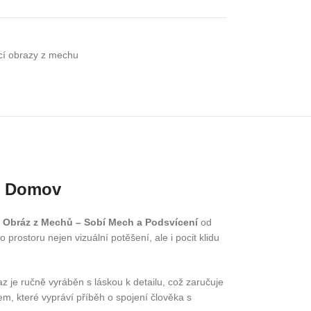
ící obrazy z mechu
áš Domov
 Obráz z Mechů – Sobí Mech a Podsvícení
od
prostoru nejen vizuální potěšení, ale i pocit klidu
 je ručně vyráběn s láskou k detailu, což zaručuje
m, které vypráví příběh o spojení člověka s