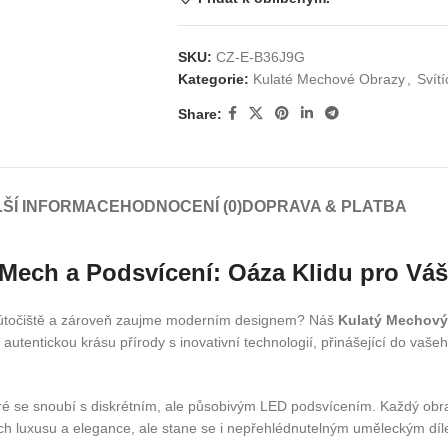
SKU:
CZ-E-B36J9G
Kategorie:
Kulaté Mechové Obrazy
,
Svít
Share:
ŠÍ INFORMACE
HODNOCENÍ (0)
DOPRAVA & PLATBA
 Mech a Podsvícení: Oáza Klidu pro V
ké útočiště a zároveň zaujme moderním designem? Náš
Kulatý Mechový
tentickou krásu přírody s inovativní technologií, přinášející do vašeho 
ré se snoubí s diskrétním, ale působivým LED podsvícením. Každý obraz
h luxusu a elegance, ale stane se i nepřehlédnutelným uměleckým díle