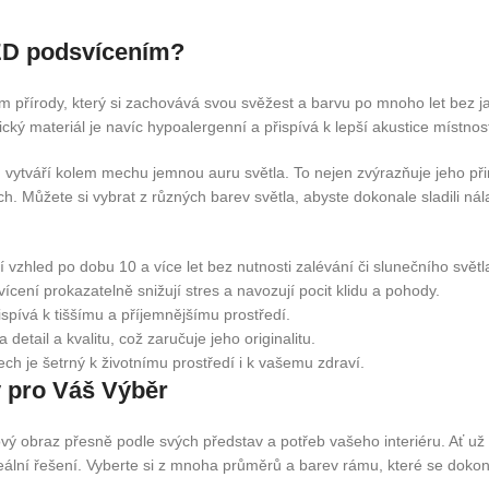
LED podsvícením?
em přírody, který si zachovává svou svěžest a barvu po mnoho let bez ja
ý materiál je navíc hypoalergenní a přispívá k lepší akustice místnosti,
 vytváří kolem mechu jemnou auru světla. To nejen zvýrazňuje jeho při
. Můžete si vybrat z různých barev světla, abyste dokonale sladili nál
 vzhled po dobu 10 a více let bez nutnosti zalévání či slunečního světl
ení prokazatelně snižují stres a navozují pocit klidu a pohody.
spívá k tiššímu a příjemnějšímu prostředí.
etail a kvalitu, což zaručuje jeho originalitu.
ch je šetrný k životnímu prostředí i k vašemu zdraví.
 pro Váš Výběr
ový obraz přesně podle svých představ a potřeb vašeho interiéru. Ať u
deální řešení. Vyberte si z mnoha průměrů a barev rámu, které se dokon