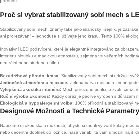
přírodou.
Proč si vybrat stabilizovaný sobí mech s 
Stabilizovaný sobí mech, známý také jako islandský lišejník, je zázrak
ani prořezávání – jednoduše si užívejte jeho krásu. Tento 100% ekologick
Inovativní LED podsvícení, které je elegantně integrováno za obrazem,
interiéru hloubku a magickou atmosféru, zejména ve večerních hodinách
neutrální nebo studenou bílou.
Bezúdržbová přírodní krása:
Stabilizovaný sobí mech si udržuje svěží
Jedinečná atmosféra a relaxace:
Zelená barva mechu a jemné podsvíc
Vylepšená akustika interiéru:
Mech přirozeně pohlcuje zvuk, čímž při
Ruční výroba Ekomoss:
Každý obraz je pečlivě vyroben s důrazem na d
Ekologická a hypoalergenní volba:
100% přírodní a stabilizovaný me
Designové Možnosti a Technické Parametry
Nabízíme širokou škálu možností, abyste si mohli vytvořit kulatý mech
nebo decentní doplněk do ložnice, naše variabilita vám umožní najít i