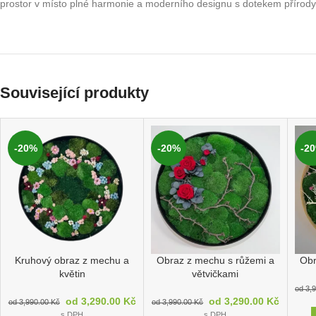
prostor v místo plné harmonie a moderního designu s dotekem přírod
Související produkty
-20%
-20%
-2
Kruhový obraz z mechu a
Obraz z mechu s růžemi a
Obr
květin
větvičkami
od
3,
od
3,290.00
Kč
od
3,290.00
Kč
od
3,990.00
Kč
od
3,990.00
Kč
s DPH
s DPH