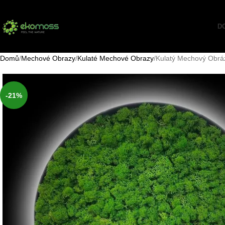
D
Domů
Mechové Obrazy
Kulaté Mechové Obrazy
Kulatý Mechový Obrá
-21%