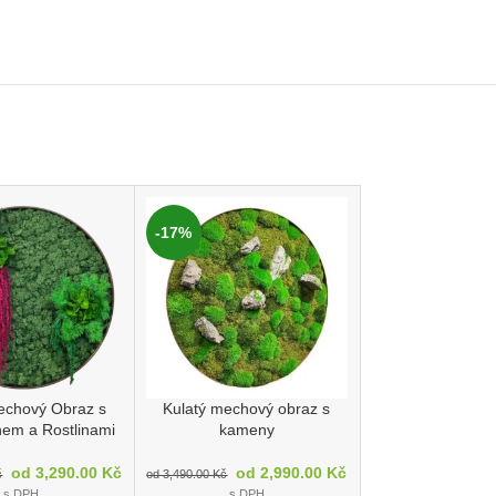
-17%
-17%
echový Obraz s
Kulatý mechový obraz s
Kulatý mechov
em a Rostlinami
kameny
(Kopečkový me
mech) se d
od
3,290.00
Kč
od
2,990.00
Kč
č
od
3,490.00
Kč
od
2
s DPH
s DPH
od
3,490.00
Kč