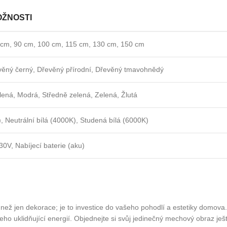
ŽNOSTI
 cm, 90 cm, 100 cm, 115 cm, 130 cm, 150 cm
evěný černý, Dřevěný přírodní, Dřevěný tmavohnědý
lená, Modrá, Středně zelená, Zelená, Žlutá
), Neutrální bílá (4000K), Studená bílá (6000K)
30V, Nabíjecí baterie (aku)
ž jen dekorace; je to investice do vašeho pohodlí a estetiky domova.
ho uklidňující energií. Objednejte si svůj jedinečný mechový obraz ješ