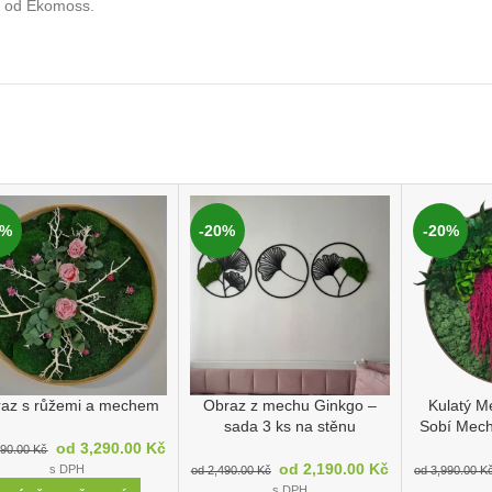
y od Ekomoss.
0%
-20%
-20%
az s růžemi a mechem
Obraz z mechu Ginkgo –
Kulatý M
sada 3 ks na stěnu
Sobí Mech
od
3,290.00
Kč
990.00
Kč
od
2,190.00
Kč
s DPH
od
2,490.00
Kč
od
3,990.00
K
s DPH