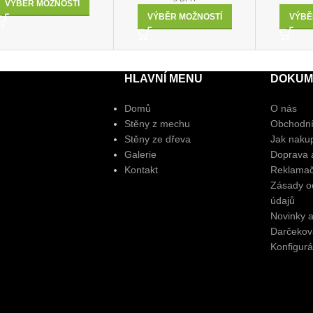
VÝBĚR MOŽNOSTÍ
VÝBĚR MOŽNOSTÍ
VÝBĚ
HLAVNÍ MENU
DOKUM
Domů
O nás
Stěny z mechu
Obchodní
Stěny ze dřeva
Jak naku
Galerie
Doprava a
Kontakt
Reklamač
Zásady o
údajů
Novinky 
Darčekov
Konfigurá