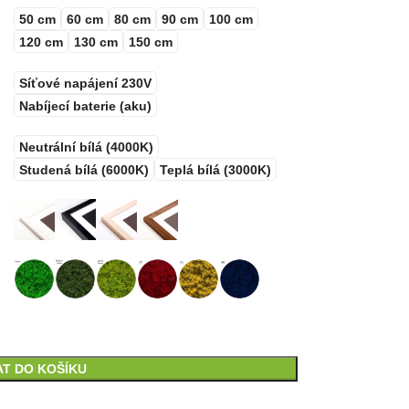
50 cm
60 cm
80 cm
90 cm
100 cm
120 cm
130 cm
150 cm
Síťové napájení 230V
Nabíjecí baterie (aku)
Neutrální bílá (4000K)
Studená bílá (6000K)
Teplá bílá (3000K)
AT DO KOŠÍKU