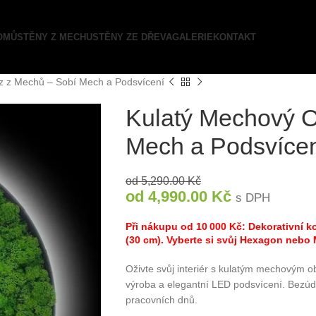
OMŮ
STĚNY Z MECHU
STĚNY ZE DŘEVA
GALERIE
KONTAKT
z z Mechů – Sobí Mech a Podsvícení
Kulatý Mechový O
Mech a Podsvíce
od
5,290.00
Kč
od
4,990.00
Kč
s DPH
Při nákupu od 10 000 Kč: Dekorativní
(30 cm). Vyberte si svůj Hexagon nebo
Oživte svůj interiér s kulatým mechovým 
výroba a elegantní LED podsvícení. Bezú
pracovních dnů.