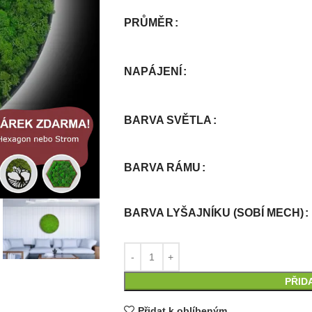
PRŮMĚR
NAPÁJENÍ
BARVA SVĚTLA
BARVA RÁMU
BARVA LYŠAJNÍKU (SOBÍ MECH)
PŘID
Přidat k oblíbeným.