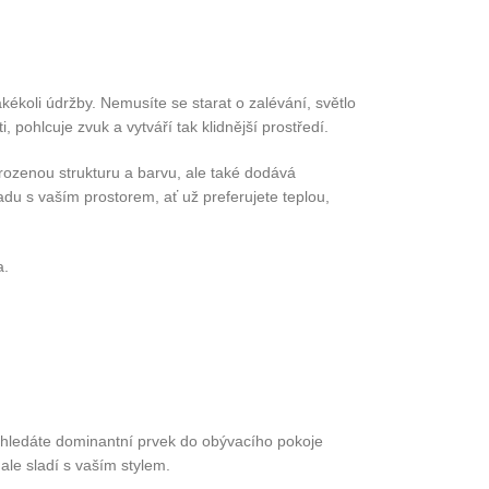
kékoli údržby. Nemusíte se starat o zalévání, světlo
 pohlcuje zvuk a vytváří tak klidnější prostředí.
rozenou strukturu a barvu, ale také dodává
adu s vaším prostorem, ať už preferujete teplou,
a.
ž hledáte dominantní prvek do obývacího pokoje
ale sladí s vaším stylem.