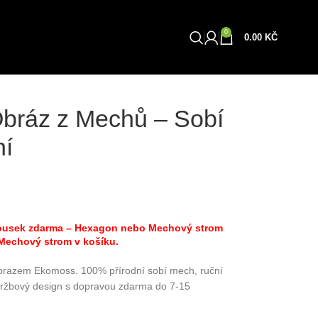
0
Obchod
0.00
KČ
bráz z Mechů – Sobí
ní
 kousek zdarma – Hexagon nebo Mechový strom
 Mechový strom v košíku.
obrazem Ekomoss. 100% přírodní sobí mech, ruční
držbový design s dopravou zdarma do 7-15