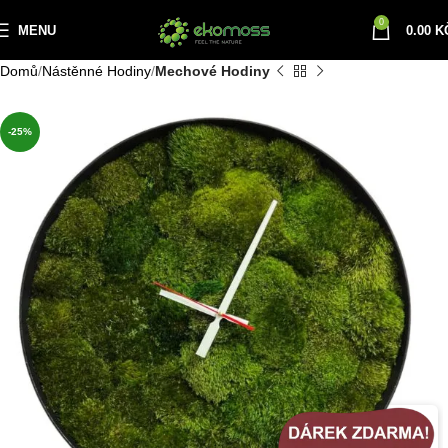
0
MENU
0.00
K
Domů
Nástěnné Hodiny
Mechové Hodiny
-25%