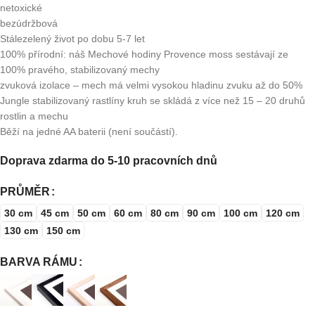
netoxické
bezúdržbová
Stálezelený život po dobu 5-7 let
100% přírodní: náš Mechové hodiny Provence moss sestávají ze
100% pravého, stabilizovaný mechy
zvuková izolace – mech má velmi vysokou hladinu zvuku až do 50%
Jungle stabilizovaný rastlíny kruh se skládá z více než 15 – 20 druhů
rostlin a mechu
Běží na jedné AA baterii (není součástí).
Doprava zdarma do 5-10 pracovních dnů
PRŮMĚR
30 cm
45 cm
50 cm
60 cm
80 cm
90 cm
100 cm
120 cm
130 cm
150 cm
BARVA RÁMU