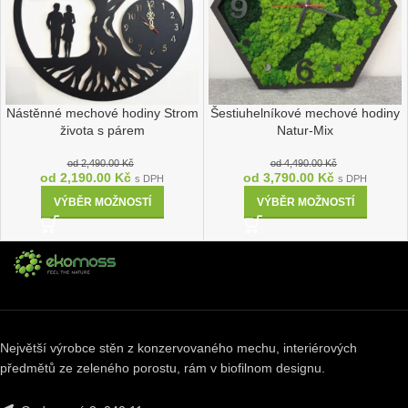
Nástěnné mechové hodiny Strom
Šestiuhelníkové mechové hodiny
života s párem
Natur-Mix
od
2,490.00
Kč
od
4,490.00
Kč
od
2,190.00
Kč
od
3,790.00
Kč
s DPH
s DPH
VÝBĚR MOŽNOSTÍ
VÝBĚR MOŽNOSTÍ
Největší výrobce stěn z konzervovaného mechu, interiérových
předmětů ze zeleného porostu, rám v biofilnom designu.