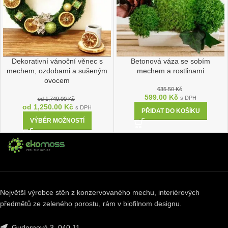
Dekorativní vánoční věnec s
Betonová váza se sobím
mechem, ozdobami a sušeným
mechem a rostlinami
ovocem
635.50
Kč
599.00
Kč
s DPH
od
1,749.00
Kč
od
1,250.00
Kč
s DPH
PŘIDAT DO KOŠÍKU
VÝBĚR MOŽNOSTÍ
Největší výrobce stěn z konzervovaného mechu, interiérových
předmětů ze zeleného porostu, rám v biofilnom designu.
Gudernová 3, 040 11