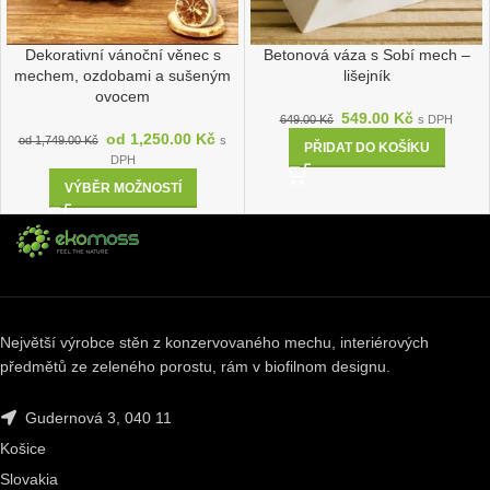
Dekorativní vánoční věnec s
Betonová váza s Sobí mech –
mechem, ozdobami a sušeným
lišejník
ovocem
549.00
Kč
649.00
Kč
s DPH
od
1,250.00
Kč
od
1,749.00
Kč
s
PŘIDAT DO KOŠÍKU
DPH
VÝBĚR MOŽNOSTÍ
Největší výrobce stěn z konzervovaného mechu, interiérových
předmětů ze zeleného porostu, rám v biofilnom designu.
Gudernová 3, 040 11
Košice
Slovakia