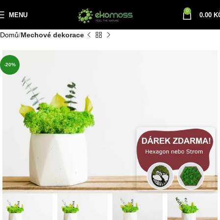
0
MENU
0.00
K
Domů
Mechové dekorace
-20%