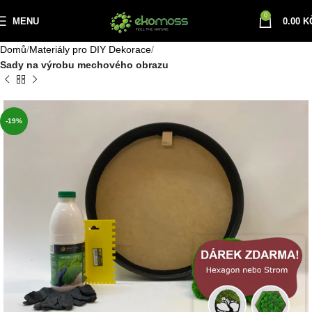
0
MENU
0.00
K
Domů
Materiály pro DIY Dekorace
Sady na výrobu mechového obrazu
-19%