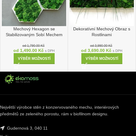
Mechový Hexagon se
Dekoratívní Mechový Obraz s
Stabilizovaným Sobí Mechem
Rostlinami
od
1,790.00
Kč
od
3,990.00
Kč
od
1,490.00
Kč
od
3,690.00
Kč
s DPH
s DPH
VÝBĚR MOŽNOSTÍ
VÝBĚR MOŽNOSTÍ
Největší výrobce stěn z konzervovaného mechu, interiérových
předmětů ze zeleného porostu, rám v biofilnom designu.
Gudernová 3, 040 11