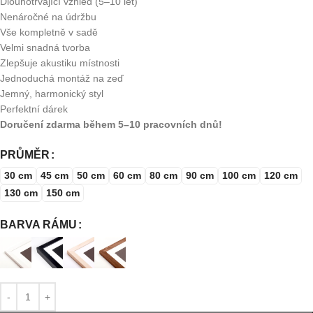
Dlouhotrvající vzhled (5–10 let)
Nenáročné na údržbu
Vše kompletně v sadě
Velmi snadná tvorba
Zlepšuje akustiku místnosti
Jednoduchá montáž na zeď
Jemný, harmonický styl
Perfektní dárek
Doručení zdarma během 5–10 pracovních dnů!
PRŮMĚR
30 cm
45 cm
50 cm
60 cm
80 cm
90 cm
100 cm
120 cm
130 cm
150 cm
BARVA RÁMU