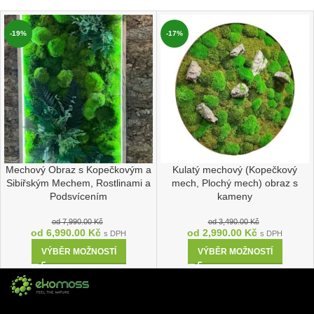
-19%
-17%
Mechový Obraz s Kopečkovým a
Kulatý mechový (Kopečkový
Sibiřským Mechem, Rostlinami a
mech, Plochý mech) obraz s
Podsvícením
kameny
od
7,990.00
Kč
od
3,490.00
Kč
od
6,990.00
Kč
od
2,990.00
Kč
s DPH
s DPH
VÝBĚR MOŽNOSTÍ
VÝBĚR MOŽNOSTÍ