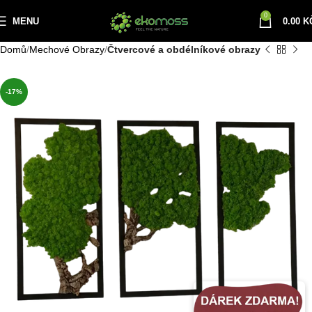
0
MENU
0.00
K
Domů
Mechové Obrazy
Čtvercové a obdélníkové obrazy
-17%