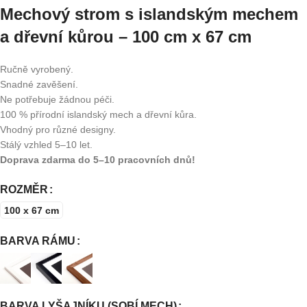
Mechový strom s islandským mechem
a dřevní kůrou – 100 cm x 67 cm
Ručně vyrobený.
Snadné zavěšení.
Ne potřebuje žádnou péči.
100 % přírodní islandský mech a dřevní kůra.
Vhodný pro různé designy.
Stálý vzhled 5–10 let.
Doprava zdarma do 5–10 pracovních dnů!
ROZMĚR
100 x 67 cm
BARVA RÁMU
BARVA LYŠAJNÍKU (SOBÍ MECH)