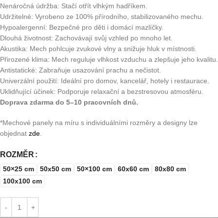
Nenáročná údržba: Stačí otřít vlhkým hadříkem.
Udržitelné: Vyrobeno ze 100% přírodního, stabilizovaného mechu.
Hypoalergenní: Bezpečné pro děti i domácí mazlíčky.
Dlouhá životnost: Zachovávají svůj vzhled po mnoho let.
Akustika: Mech pohlcuje zvukové vlny a snižuje hluk v místnosti.
Přirozené klima: Mech reguluje vlhkost vzduchu a zlepšuje jeho kvalitu.
Antistatické: Zabraňuje usazování prachu a nečistot.
Univerzální použití: Ideální pro domov, kancelář, hotely i restaurace.
Uklidňující účinek: Podporuje relaxační a bezstresovou atmosféru.
Doprava zdarma do 5–10 pracovních dnů.
*Mechové panely na míru s individuálními rozměry a designy lze
objednat
zde
.
ROZMĚR
50×25 cm
50x50 cm
50×100 cm
60x60 cm
80x80 cm
100x100 cm