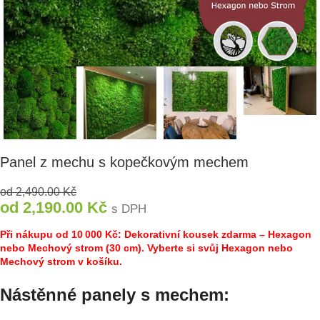
Panel z mechu s kopečkovým mechem
od
2,490.00
Kč
od
2,190.00
Kč
s DPH
Při nákupu od 10 000 Kč: Dekorativní kousek zdarma – Hexagon
nebo Mechový strom (30 cm). Vyberte si svůj Hexagon nebo
Mechový strom v košíku.
Nástěnné panely s mechem: