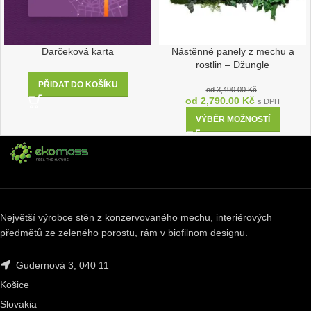
Darčeková karta
Nástěnné panely z mechu a
rostlin – Džungle
PŘIDAT DO KOŠÍKU
od
3,490.00
Kč
od
2,790.00
Kč
s DPH
VÝBĚR MOŽNOSTÍ
Největší výrobce stěn z konzervovaného mechu, interiérových
předmětů ze zeleného porostu, rám v biofilnom designu.
Gudernová 3, 040 11
Košice
Slovakia