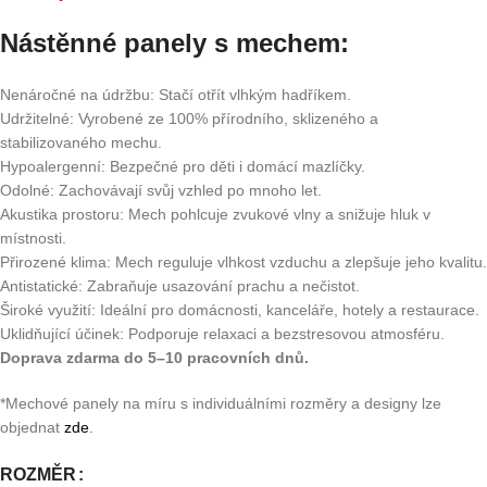
Nástěnné panely s mechem
:
Nenáročné na údržbu: Stačí otřít vlhkým hadříkem.
Udržitelné: Vyrobené ze 100% přírodního, sklizeného a
stabilizovaného mechu.
Hypoalergenní: Bezpečné pro děti i domácí mazlíčky.
Odolné: Zachovávají svůj vzhled po mnoho let.
Akustika prostoru: Mech pohlcuje zvukové vlny a snižuje hluk v
místnosti.
Přirozené klima: Mech reguluje vlhkost vzduchu a zlepšuje jeho kvalitu.
Antistatické: Zabraňuje usazování prachu a nečistot.
Široké využití: Ideální pro domácnosti, kanceláře, hotely a restaurace.
Uklidňující účinek: Podporuje relaxaci a bezstresovou atmosféru.
Doprava zdarma do 5–10 pracovních dnů.
*Mechové panely na míru s individuálními rozměry a designy lze
objednat
zde
.
ROZMĚR