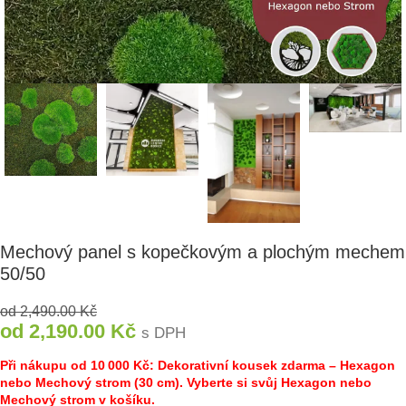
Mechový panel s kopečkovým a plochým mechem
50/50
od
2,490.00
Kč
od
2,190.00
Kč
s DPH
Při nákupu od 10 000 Kč: Dekorativní kousek zdarma – Hexagon
nebo Mechový strom (30 cm). Vyberte si svůj Hexagon nebo
Mechový strom v košíku.