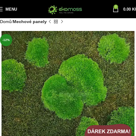
0
MENU
0.00
K
Domů
Mechové panely
-12%