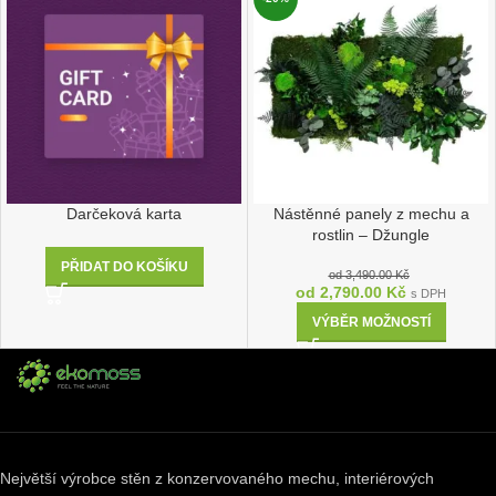
Darčeková karta
Nástěnné panely z mechu a
rostlin – Džungle
PŘIDAT DO KOŠÍKU
od
3,490.00
Kč
od
2,790.00
Kč
s DPH
VÝBĚR MOŽNOSTÍ
Největší výrobce stěn z konzervovaného mechu, interiérových