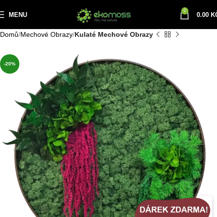
0
MENU
0.00
K
Domů
Mechové Obrazy
Kulaté Mechové Obrazy
-20%