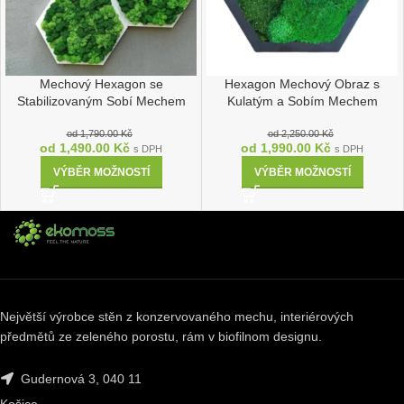
Mechový Hexagon se
Hexagon Mechový Obraz s
Stabilizovaným Sobí Mechem
Kulatým a Sobím Mechem
od
1,790.00
Kč
od
2,250.00
Kč
od
1,490.00
Kč
od
1,990.00
Kč
s DPH
s DPH
VÝBĚR MOŽNOSTÍ
VÝBĚR MOŽNOSTÍ
Největší výrobce stěn z konzervovaného mechu, interiérových
předmětů ze zeleného porostu, rám v biofilnom designu.
Gudernová 3, 040 11