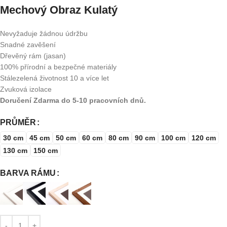
Mechový Obraz Kulatý
Nevyžaduje žádnou údržbu
Snadné zavěšení
Dřevěný rám (jasan)
100% přírodní a bezpečné materiály
Stálezelená životnost 10 a více let
Zvuková izolace
Doručení Zdarma do 5-10 pracovních dnů.
PRŮMĚR
30 cm
45 cm
50 cm
60 cm
80 cm
90 cm
100 cm
120 cm
130 cm
150 cm
BARVA RÁMU