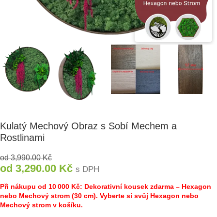
Kulatý Mechový Obraz s Sobí Mechem a
Rostlinami
od
3,990.00
Kč
od
3,290.00
Kč
s DPH
Při nákupu od 10 000 Kč: Dekorativní kousek zdarma – Hexagon
nebo Mechový strom (30 cm). Vyberte si svůj Hexagon nebo
Mechový strom v košíku.