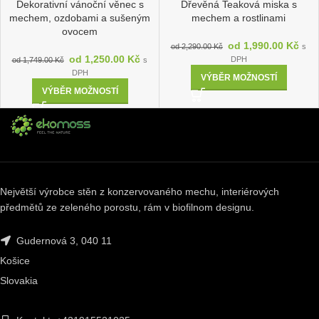
Dekorativní vánoční věnec s
Dřevěná Teaková miska s
mechem, ozdobami a sušeným
mechem a rostlinami
ovocem
od
1,990.00
Kč
od
2,290.00
Kč
s
od
1,250.00
Kč
DPH
od
1,749.00
Kč
s
DPH
VÝBĚR MOŽNOSTÍ
VÝBĚR MOŽNOSTÍ
Největší výrobce stěn z konzervovaného mechu, interiérových
předmětů ze zeleného porostu, rám v biofilnom designu.
Gudernová 3, 040 11
Košice
Slovakia