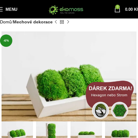
0
MENU
0.00
K
Domů
Mechové dekorace
-6%