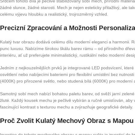
Srdcem tohoto díla je pečlivě stabilizovaný sobí mech, přírodní materi
žádné slunce, žádné starosti. Mech je nejen esteticky přitažlivý, ale
celému výjevu hloubku a realistický, trojrozměrný vzhled.
Precizní Zpracování a Možnosti Personaliz
Kulatý tvar obrazu dodává celému dílu moderní eleganci a harmonii. R
punc luxusu. Nabízíme širokou škálu barev rámu – od přírodního dřeva
interiéru, ať už preferujete minimalistický, rustikální nebo moderní desi
Jedním z nejkouzelnějších prvků je integrované LED podsvícení, které 
osvětlení nebo nabíjecími bateriemi pro flexibilní umístění bez nutnosti
(4000K) pro přirozené světlo, nebo studená bílá (6000K) pro moderní a
Samotný sobí mech nabízí bohatou paletu barev, od svěží jarní zelené po
žluté. Každý kousek mechu je pečlivě vybírán a ručně umisťován, aby v
fascinující kontrast s texturou mechu a zvýrazňuje geografické detaily.
Proč Zvolit Kulatý Mechový Obraz s Mapou 
Investice do tohoto mechového obrazu s mapou světa je investicí do krá