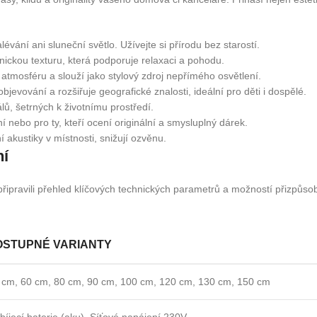
vání ani sluneční světlo. Užívejte si přírodu bez starostí.
anickou texturu, která podporuje relaxaci a pohodu.
atmosféru a slouží jako stylový zdroj nepřímého osvětlení.
evování a rozšiřuje geografické znalosti, ideální pro děti i dospělé.
ů, šetrných k životnímu prostředí.
 nebo pro ty, kteří ocení originální a smysluplný dárek.
kustiky v místnosti, snižují ozvěnu.
ní
 připravili přehled klíčových technických parametrů a možností přizpůs
OSTUPNÉ VARIANTY
 cm, 60 cm, 80 cm, 90 cm, 100 cm, 120 cm, 130 cm, 150 cm