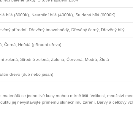
bíjecí baterie (aku), Síťové napájení 230V
plá bílá (3000K), Neutrální bílá (4000K), Studená bílá (6000K)
evěný přírodní, Dřevěný tmavohnědý, Dřevěný černý, Dřevěný bílý
lá, Černá, Hnědá (přírodní dřevo)
rní zelená, Středně zelená, Zelená, Červená, Modrá, Žlutá
alitní dřevo (dub nebo jasan)
ch materiálů se jednotlivé kusy mohou mírně lišit. Velikost, množství 
duktu jej nevystavujte přímému slunečnímu záření. Barvy a celkový vzhl