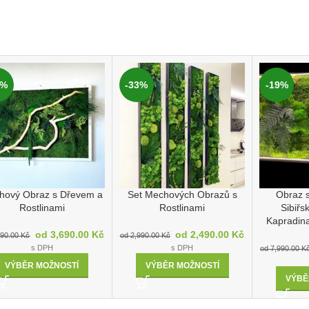
0%
-33%
-19%
hový Obraz s Dřevem a
Set Mechových Obrazů s
Obraz 
Rostlinami
Rostlinami
Sibiř
Kapradin
od
3,690.00
Kč
od
2,490.00
Kč
990.00
Kč
od
2,990.00
Kč
s DPH
s DPH
od
7,990.00
K
VÝBĚR MOŽNOSTÍ
VÝBĚR MOŽNOSTÍ
VÝBĚ