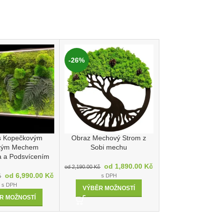
-26%
-17%
s Kopečkovým
Obraz Mechový Strom z
Kulatý mechový
ským Mechem
Sobi mechu
kamen
a a Podsvícením
od
1,890.00
Kč
od
2
od
2,190.00
Kč
od
3,490.00
Kč
od
6,990.00
Kč
s DPH
s DPH
č
s DPH
VÝBĚR MOŽNOSTÍ
VÝBĚR MOŽ
R MOŽNOSTÍ