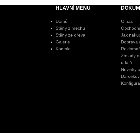
HLAVNÍ MENU
DOKUM
Domů
O nás
Stěny z mechu
Obchodní
Stěny ze dřeva
Jak naku
Galerie
Doprava a
Kontakt
Reklamač
Zásady o
údajů
Novinky 
Darčekov
Konfigurá