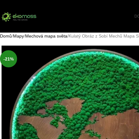
D
Domů
Mapy
Mechová mapa světa
Kulatý Obráz z Sobí Mechů Mapa S
-21%