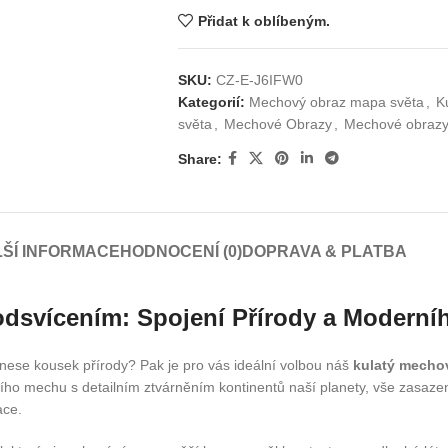
Přidat k oblíbeným.
SKU:
CZ-E-J6IFW0
Kategorií:
Mechový obraz mapa světa
,
K
světa
,
Mechové Obrazy
,
Mechové obraz
Share:
ŠÍ INFORMACE
HODNOCENÍ (0)
DOPRAVA & PLATBA
dsvícením: Spojení Přírody a Moderní
řinese kousek přírody? Pak je pro vás ideální volbou náš
kulatý mecho
bího mechu s detailním ztvárněním kontinentů naší planety, vše zasaz
ace.