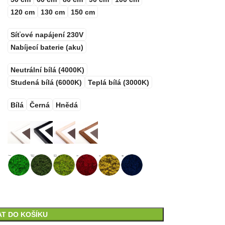
120 cm
130 cm
150 cm
Síťové napájení 230V
Nabíjecí baterie (aku)
Neutrální bílá (4000K)
Studená bílá (6000K)
Teplá bílá (3000K)
Bílá
Černá
Hnědá
AT DO KOŠÍKU