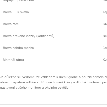
Napájení podsvícení
Na
Barva LED světla
Te
Barva rámu
Dř
Barva dřevěné vložky (kontinentů)
Bí
Barva sobího mechu
Ja
Materiál rámu
Kv
Je důležité si uvědomit, že vzhledem k ruční výrobě a použití přírodní
obrazu nepatrně odlišovat. Pro zachování krásy a dlouhé životnosti pro
nastavení vašeho monitoru a okolním osvětlení.