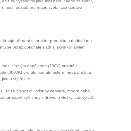
, aniž by vyžadoval jakoukoli péči. Žádné zalévání,
tvoří mech pozadí pro mapu světa, což dodává
podtrhuje přírodní charakter produktu a dodává mu
mu se obraz dokonale sladí s jakýmkoli stylem
t mezi síťovým napájením (230V) pro stálé
bílá (3000K) pro útulnou atmosféru, neutrální bílá
jakou si přejete.
u, jsou k dispozici i odstíny červené, modré nebo
sou precizně vyřezány z dřevěné vložky, což vytváří
ickou hodnotu, ale i řadu praktických výhod, které z