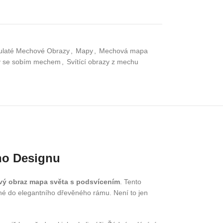
ulaté Mechové Obrazy
,
Mapy
,
Mechová mapa
y se sobím mechem
,
Svítící obrazy z mechu
ho Designu
vý obraz mapa světa s podsvícením
. Tento
ené do elegantního dřevěného rámu. Není to jen