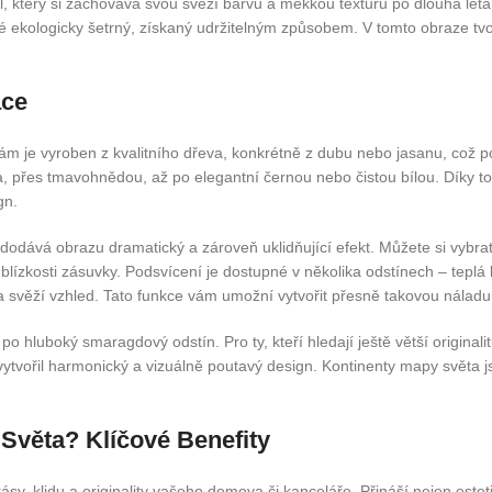
ál, který si zachovává svou svěží barvu a měkkou texturu po dlouhá léta
 také ekologicky šetrný, získaný udržitelným způsobem. V tomto obraze 
ace
ám je vyroben z kvalitního dřeva, konkrétně z dubu nebo jasanu, což 
, přes tmavohnědou, až po elegantní černou nebo čistou bílou. Díky to
gn.
dodává obrazu dramatický a zároveň uklidňující efekt. Můžete si vybra
 blízkosti zásuvky. Podsvícení je dostupné v několika odstínech – teplá 
 svěží vzhled. Tato funkce vám umožní vytvořit přesně takovou náladu, 
 hluboký smaragdový odstín. Pro ty, kteří hledají ještě větší originalit
ytvořil harmonický a vizuálně poutavý design. Kontinenty mapy světa j
Světa? Klíčové Benefity
sy, klidu a originality vašeho domova či kanceláře. Přináší nejen estet