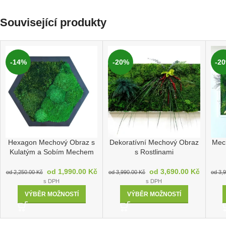
Související produkty
-14%
-20%
-2
Hexagon Mechový Obraz s
Dekoratívní Mechový Obraz
Mec
Kulatým a Sobím Mechem
s Rostlinami
od
1,990.00
Kč
od
3,690.00
Kč
od
2,250.00
Kč
od
3,990.00
Kč
od
3,
s DPH
s DPH
VÝBĚR MOŽNOSTÍ
VÝBĚR MOŽNOSTÍ