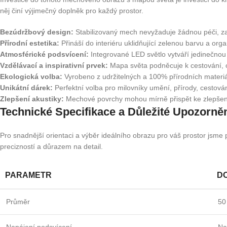
něj činí výjimečný doplněk pro každý prostor.
Bezúdržbový design:
Stabilizovaný mech nevyžaduje žádnou péči, zalé
Přírodní estetika:
Přináší do interiéru uklidňující zelenou barvu a org
Atmosférické podsvícení:
Integrované LED světlo vytváří jedinečnou 
Vzdělávací a inspirativní prvek:
Mapa světa podněcuje k cestování, obj
Ekologická volba:
Vyrobeno z udržitelných a 100% přírodních materiál
Unikátní dárek:
Perfektní volba pro milovníky umění, přírody, cestování
Zlepšení akustiky:
Mechové povrchy mohou mírně přispět ke zlepšení a
Technické Specifikace a Důležité Upozorně
Pro snadnější orientaci a výběr ideálního obrazu pro váš prostor jsme
precizností a důrazem na detail.
PARAMETR
D
Průměr
50