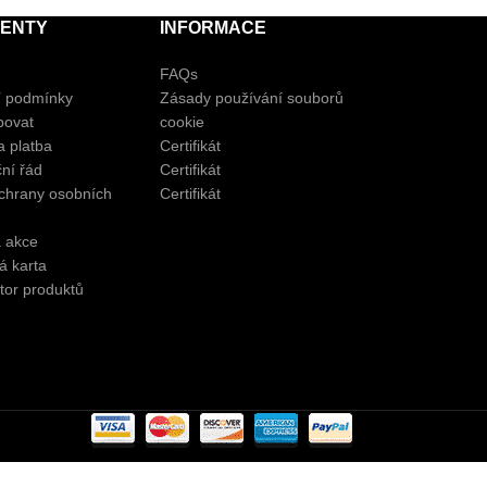
ENTY
INFORMACE
FAQs
 podmínky
Zásady používání souborů
povat
cookie
 platba
Certifikát
ní řád
Certifikát
chrany osobních
Certifikát
a akce
á karta
tor produktů