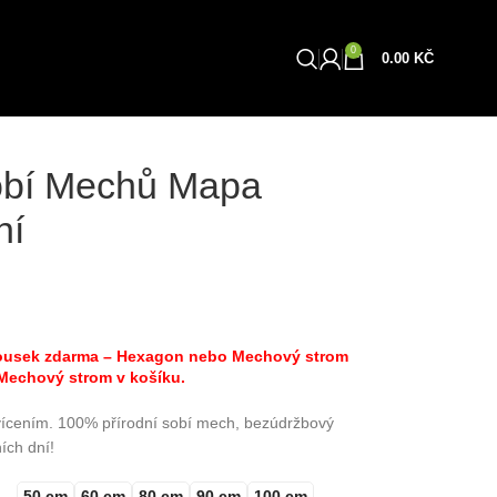
0
Obchod
0.00
KČ
obí Mechů Mapa
ní
 kousek zdarma – Hexagon nebo Mechový strom
 Mechový strom v košíku.
ícením. 100% přírodní sobí mech, bezúdržbový
ích dní!
50 cm
60 cm
80 cm
90 cm
100 cm