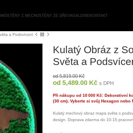
OMŮ
STĚNY Z MECHU
STĚNY ZE DŘEVA
GALERIE
KONTAKT
věta a Podsvícení
Kulatý Obráz z S
Světa a Podsvíce
od
5,819.00
Kč
od
5,489.00
Kč
s DPH
Při nákupu od 10 000 Kč: Dekorativní
(30 cm). Vyberte si svůj Hexagon nebo
Kulatý mechový obraz mapa světa s podsv
design. Doprava zdarma do 10-15 pracovn